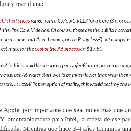
lara y meridiana:
ublished prices
range from a €œlow€ $117 for a Core i3 proces
f-the-line Core i7 device. Of course, these are the publicly adver
e can assume that Acer, Lenovo, and HP pay less€¦ but compare t
 estimate for the
cost of the A6 processor
: $17.50.
re A6 chips could be produced per wafer €” an unproven assump
evenue per A6 wafer start would be much lower than with their
ssors. In Intel€™s perception of reality, this would destroy the 
e Apple, por importante que sea, no es más que u
 Y lamentablemente para Intel, la receta de ese pas
ificada. Mientras que hace 3-4 años teníamos una