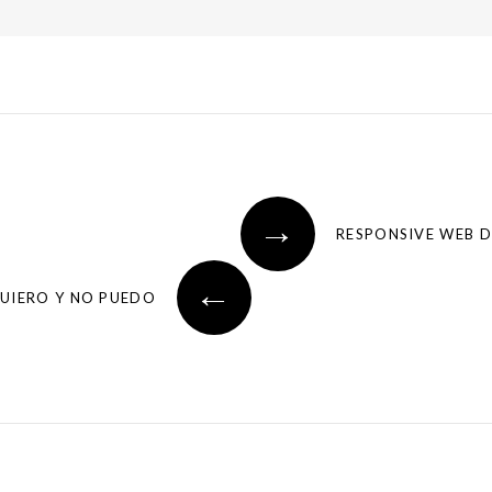
→
←
UIERO Y NO PUEDO