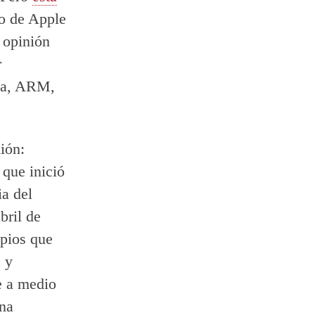
o de Apple
 opinión
r
cia, ARM,
ión:
que inició
a del
bril de
opios que
, y
e a medio
una