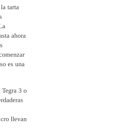
la tarta
s
La
asta ahora
s
n comenzar
eso es una
 Tegra 3 o
rdaderas
cro llevan