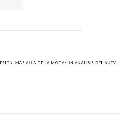
RESPONSIVE WEB DESIGN, MÁS ALLÁ DE LA MODA: UN ANÁLISIS DEL NUEVO TIME.COM