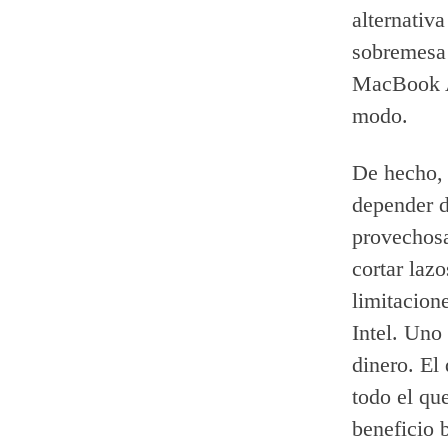
alternativ
sobremesa 
MacBook A
modo.
De hecho, 
depender d
provechosa
cortar lazo
limitacion
Intel. Uno 
dinero. El
todo el qu
beneficio 