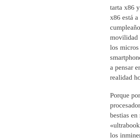
tarta x86 
x86 está a
cumpleaños
movilidad 
los micros
smartphone
a pensar e
realidad h
Porque po
procesado
bestias en
«ultrabook
los inmine