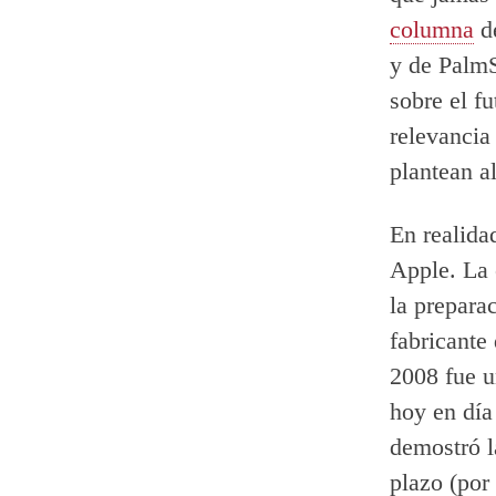
columna
de
y de Palm
sobre el f
relevancia
plantean a
En realida
Apple. La 
la prepara
fabricante
2008 fue u
hoy en día
demostró l
plazo (por