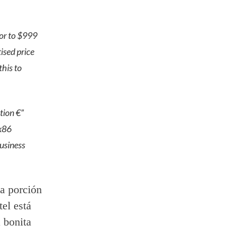
sor to $999
tised price
his to
tion €”
 x86
business
na porción
tel está
 bonita