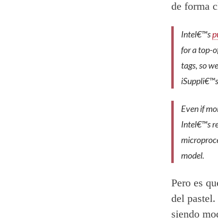
de forma c
Intel€™s
p
for a top-o
tags, so w
iSuppli€™s
Even if mo
Intel€™s r
microproce
model.
Pero es qu
del pastel.
siendo mod