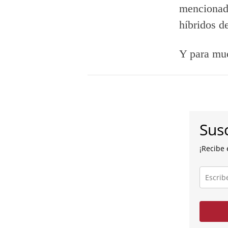
mencionad
híbridos de
Y para muc
Susc
¡Recibe 
Escribe
tu
correo
electróni