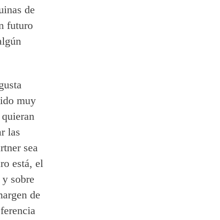
quinas de
n futuro
algún
gusta
 sido muy
 quieran
r las
rtner sea
ro está, el
 y sobre
 margen de
eferencia