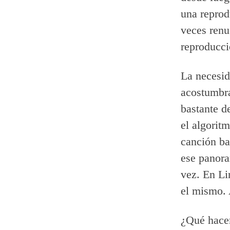
una reprod
veces renu
reproducci
La necesid
acostumbra
bastante d
el algorit
canción ba
ese panora
vez. En Li
el mismo. 
¿Qué hacer