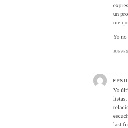
expres
un pro
me qu
Yo no 
JUEVES
EPSI
Yo últ
listas
relaci
escuch
last.f