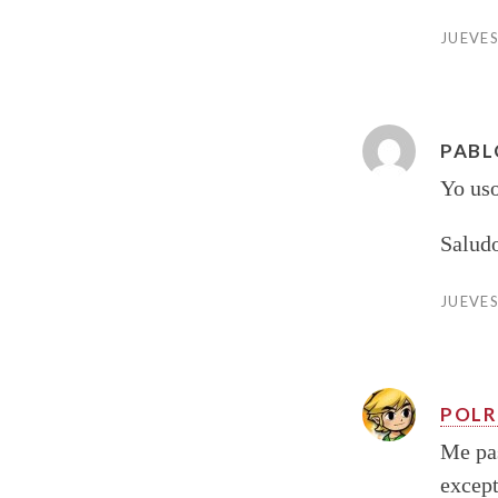
JUEVES
PABL
Yo uso
Salud
JUEVES
POL
Me pa
excep