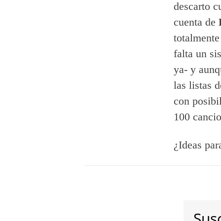
descarto c
cuenta de
totalment
falta un s
ya- y aunq
las listas
con posibi
100 cancio
¿Ideas pa
Susc