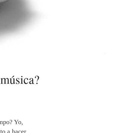
 música?
empo? Yo,
to a hacer