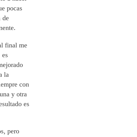
ue pocas
a de
mente.
al final me
s
es
mejorado
a la
siempre con
una y otra
esultado es
s, pero