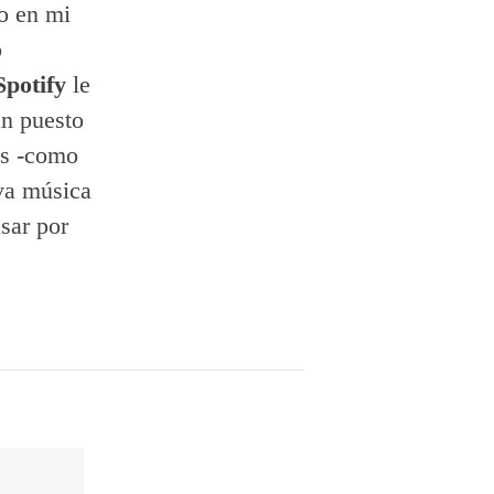
o en mi
o
Spotify
le
an puesto
as -como
eva música
sar por