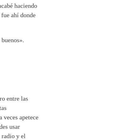
 acabé haciendo
 fue ahí donde
s buenos».
o entre las
tas
a veces apetece
des usar
 radio y el