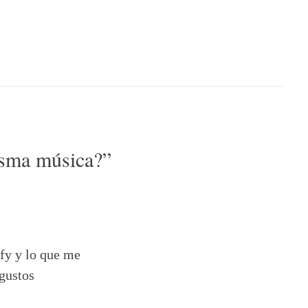
isma música?
”
ify y lo que me
gustos