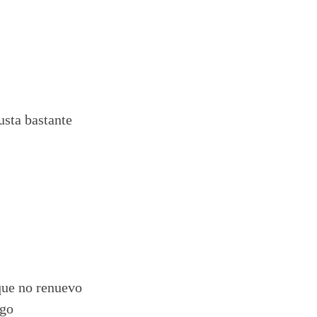
usta bastante
que no renuevo
ngo