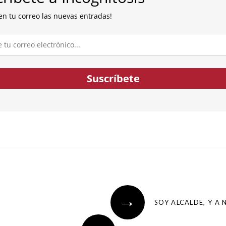
en tu correo las nuevas entradas!
co...
Suscríbete
→
SOY ALCALDE, Y A 