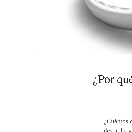
¿Por qu
¿Cuántos d
desde lueg