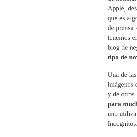
Apple, des
que es alg
de prensa 
tenemos en
blog de ne
tipo de n
Una de las
imágenes d
y de otros
para much
uno utiliz
Incognitos