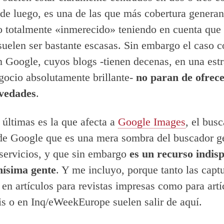
de luego, es una de las que más cobertura generan
o totalmente «inmerecido» teniendo en cuenta que 
suelen ser bastante escasas. Sin embargo el caso co
 Google, cuyos blogs -tienen decenas, en una estr
gocio absolutamente brillante-
no paran de ofrec
ovedades
.
 últimas es la que afecta a
Google Images
, el bus
e Google que es una mera sombra del buscador ge
 servicios, y que sin embargo
es un recurso indis
ísima gente
. Y me incluyo, porque tanto las capt
a en artículos para revistas impresas como para artí
is o en Inq/eWeekEurope suelen salir de aquí.