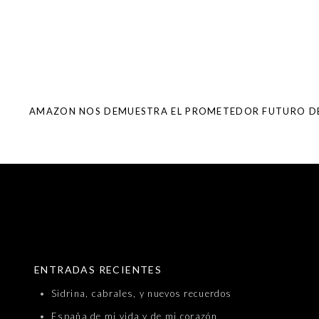
Post
navigation
SKIP TO CONTENT
ENTRADAS RECIENTES
Sidrina, cabrales, y nuevos recuerdos
España de mi vida y de mi corazón