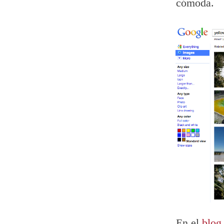
cómoda.
En el
blog 