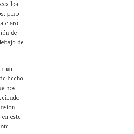
ces los
s, pero
a claro
ción de
debajo de
on
un
de hecho
ue nos
reciendo
ensión
 en este
ente