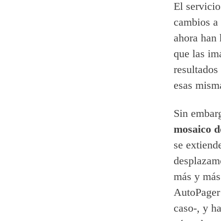
El servici
cambios a 
ahora han
que las im
resultados
esas misma
Sin embar
mosaico de
se extiend
desplazamo
más y más 
AutoPager 
caso-, y h