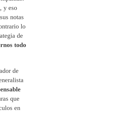
, y eso
sus notas
ntrario lo
ategia de
ernos todo
cador de
neralista
pensable
uras que
culos en