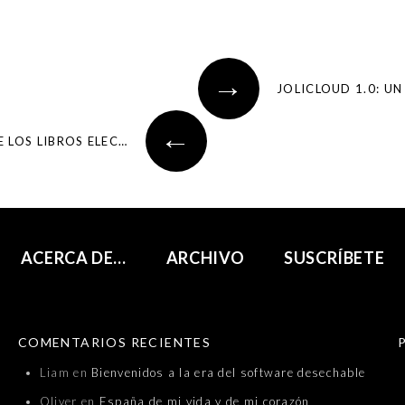
→
JOLICLOUD 1.0: U
←
AMAZON NOS DEMUESTRA EL PROMETEDOR FUTURO DE LOS LIBROS ELECTRÓNICOS
ACERCA DE…
ARCHIVO
SUSCRÍBETE
COMENTARIOS RECIENTES
Liam
en
Bienvenidos a la era del software desechable
Oliver
en
España de mi vida y de mi corazón