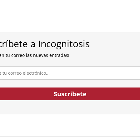
ríbete a Incognitosis
en tu correo las nuevas entradas!
co...
Suscríbete