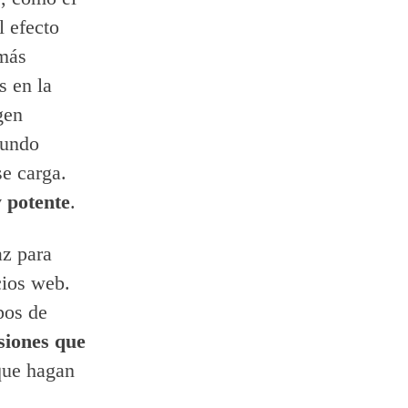
l efecto
 más
s en la
gen
gundo
se carga.
 potente
.
az para
cios web.
pos de
siones que
 que hagan