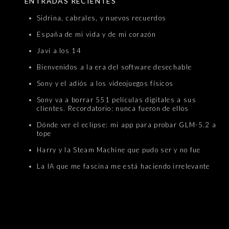
ENTRADAS RECIENTES
Sidrina, cabrales, y nuevos recuerdos
España de mi vida y de mi corazón
Javi a los 14
Bienvenidos a la era del software desechable
Sony y el adiós a los videojuegos físicos
Sony va a borrar 551 películas digitales a sus
clientes. Recordatorio: nunca fueron de ellos
Dónde ver el eclipse: mi app para probar GLM-5.2 a
tope
Harry y la Steam Machine que pudo ser y no fue
La IA que me fascina me está haciendo irrelevante