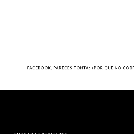
Post
navigation
FACEBOOK, PARECES TONTA: ¿POR QUÉ NO COB
SKIP TO CONTENT