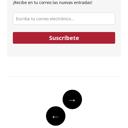
¡Recibe en tu correo las nuevas entradas!
Escribe
tu
correo
electrónico...
Suscríbete
Post
→
navigation
←