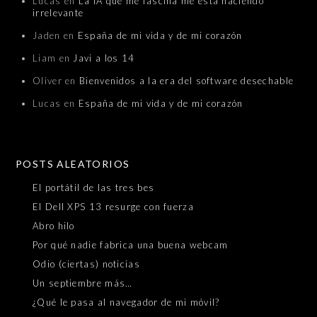
Lucas
en
La IA que me fascina me está haciendo
irrelevante
Jaden
en
España de mi vida y de mi corazón
Liam
en
Javi a los 14
Oliver
en
Bienvenidos a la era del software desechable
Lucas
en
España de mi vida y de mi corazón
POSTS ALEATORIOS
El portátil de las tres bes
El Dell XPS 13 resurge con fuerza
Abro hilo
Por qué nadie fabrica una buena webcam
Odio (ciertas) noticias
Un septiembre más…
¿Qué le pasa al navegador de mi móvil?