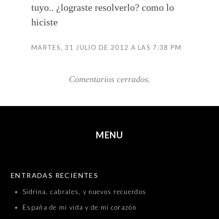
tuyo.. ¿lograste resolverlo? como lo
hiciste
MARTES, 31 JULIO DE 2012 A LAS 7:38 PM
Comentarios cerrados.
MENU
SKIP TO CONTENT
ENTRADAS RECIENTES
Sidrina, cabrales, y nuevos recuerdos
España de mi vida y de mi corazón