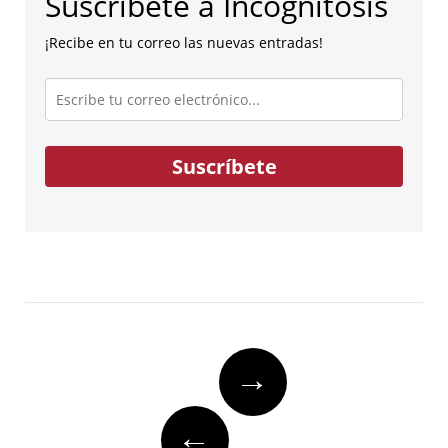
Suscríbete a Incognitosis
¡Recibe en tu correo las nuevas entradas!
Escribe
tu
correo
electrónico...
Suscríbete
Post
→
navigation
←