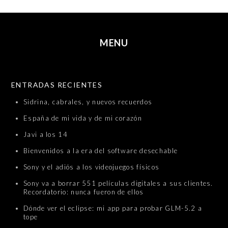
MENU
SKIP TO CONTENT
ENTRADAS RECIENTES
Sidrina, cabrales, y nuevos recuerdos
España de mi vida y de mi corazón
Javi a los 14
Bienvenidos a la era del software desechable
Sony y el adiós a los videojuegos físicos
Sony va a borrar 551 películas digitales a sus clientes.
Recordatorio: nunca fueron de ellos
Dónde ver el eclipse: mi app para probar GLM-5.2 a
tope