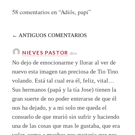
58 comentarios en “
Adiós, papi
”
COMMENT
← ANTIGUOS COMENTARIOS
NAVIGATION
NIEVES PASTOR
dice:
No dejo de emocionarme y llorar al ver de
nuevo esta imagen tan preciosa de Tio Tino
volando. Está tal cual era él, feliz, vital…
Sus hermanos (papá y la tía Jose) tienen la
gran suerte de no poder enterarse de que él
nos ha dejado, y a mi solo me queda el
consuelo de que murió sin sufrir y haciendo
una de las cosas que mas le gustaba, que era
volar, como a muchos nos gustaria que nos