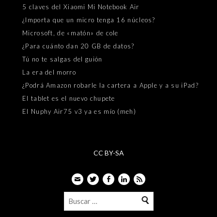
5 claves del Xiaomi Mi Notebook Air
¿Importa que un micro tenga 16 núcleos?
Microsoft, de «matón» de cole
¿Para cuánto dan 20 GB de datos?
Tú no te salgas del guión
La era del morro
¿Podrá Amazon robarle la cartera a Apple y a su iPad?
El tablet es el nuevo chupete
El Nuphy Air75 v3 ya es mío (meh)
CC BY-SA
Email
Twitter
Facebook
LinkedIn
Feed
Buscar