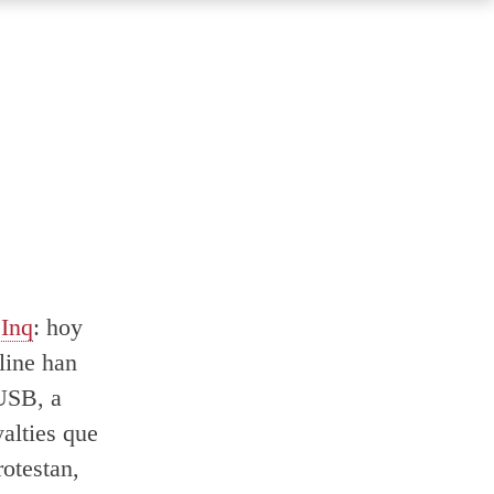
 Inq
: hoy
line han
 USB, a
yalties que
otestan,