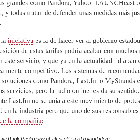
 las grandes como Pandora, Yahoo! LAUNCHcast o
 y todas tratan de defender unas medidas más jus
.
 la
iniciativa
es la de hacer ver al gobierno estado
osición de estas tarifas podría acabar con muchos
n este servicio, y que ya en la actualidad lidiaban
almente competitivo. Los sistemas de recomenda
 soluciones como Pandora, Last.fm o MyStrands e
s servicios, pero la radio online les da su sentido.
te Last.fm no se unía a este movimiento de protes
ó en la industria pero que uno de sus responsables
 de la compañía
:
we think the €œday of silence€ is not a good idea?