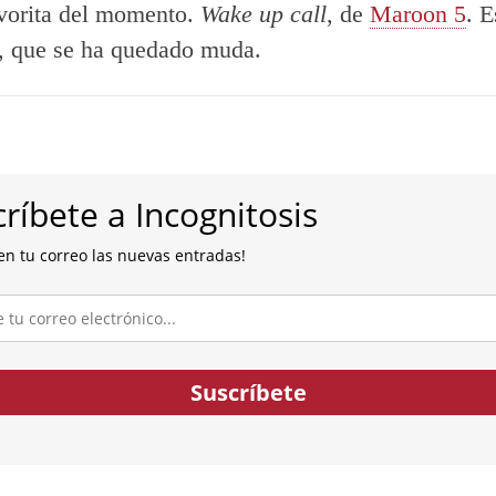
vorita del momento.
Wake up call
, de
Maroon 5
. E
o, que se ha quedado muda.
ríbete a Incognitosis
en tu correo las nuevas entradas!
co...
Suscríbete