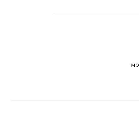
Post
navigation
MO