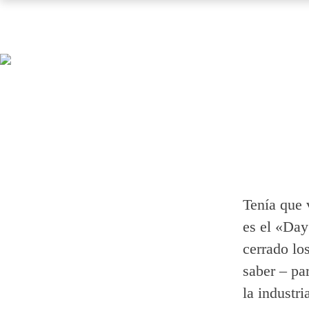
Tenía que 
es el «Day
cerrado lo
saber – pa
la industr