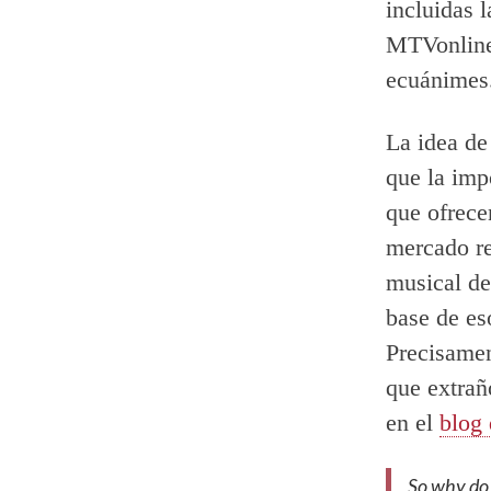
incluidas
MTVonline,
ecuánimes
La idea de
que la imp
que ofrece
mercado re
musical de
base de eso
Precisamen
que extrañ
en el
blog
So why do 