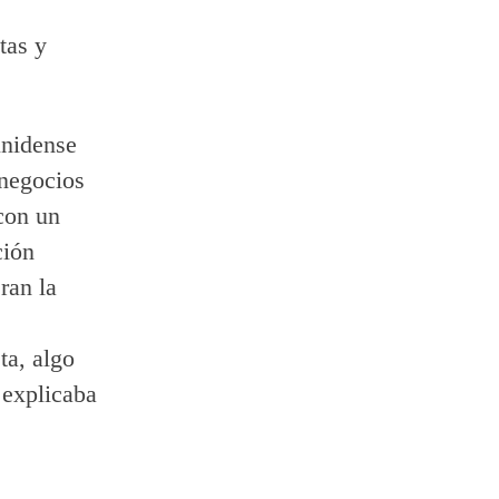
tas y
unidense
 negocios
 con un
ción
ran la
ta, algo
 explicaba