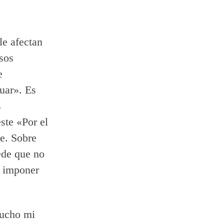
le afectan
sos
e
uar». Es
s
ste «Por el
e. Sobre
ede que no
n imponer
cucho mi