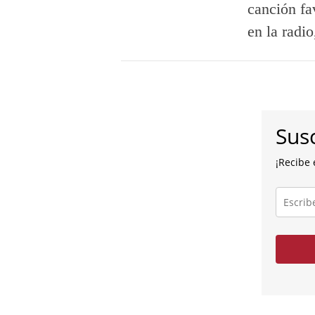
canción fa
en la radi
Susc
¡Recibe 
Escribe
tu
correo
electróni