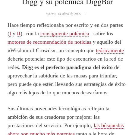
Digg y su polémica DiggBar
martes, 14 abril de 2009
·
Hace tiempo reflexionaba por escrito y en dos partes
(
I
y
II
) -con la
consiguiente polémica
– sobre los
motores de recomendación de noticias
y aquello del
«Wisdom of Crowds», un concepto que
teóricamente
debería potenciar este tipo de escenarios en la red de
redes.
Digg es el perfecto paradigma del éxito
de
aprovechar la sabiduría de las masas para triunfar,
pero puede que estén llevando sus estrategias de éxito
algo más lejos de lo que muchos desearíamos.
Sus últimas novedades tecnológicas reflejan la
ambición de sus creadores por mejorar las
prestaciones del servicio. Por ejemplo,
las búsquedas
ahora son mucho más potentes
tanto a la hora de