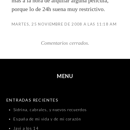
más a la hora de alquilar alguna película,
porque lo de 24h suena muy restrictivo.
MARTES, 25 NOVIEMBRE DE 2008 A LAS 11:18 AM
Comentarios cerrados.
MENU
SKIP TO CONTENT
ENTRADAS RECIENTES
Sidrina, cabrales, y nuevos recuerdos
España de mi vida y de mi corazón
Javi a los 14