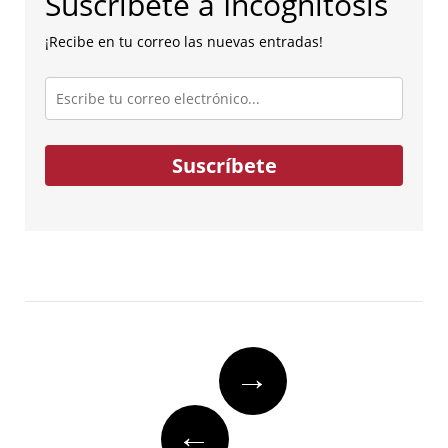
Suscríbete a Incognitosis
¡Recibe en tu correo las nuevas entradas!
Escribe
tu
correo
electrónico...
Suscríbete
Post
→
navigation
←