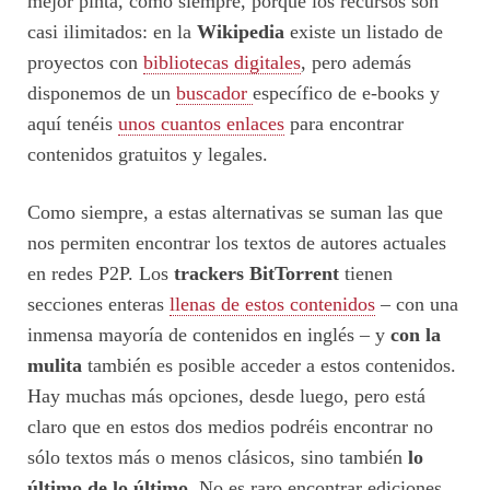
mejor pinta, como siempre, porque los recursos son
casi ilimitados: en la
Wikipedia
existe un listado de
proyectos con
bibliotecas digitales
, pero además
disponemos de un
buscador
específico de e-books y
aquí tenéis
unos cuantos enlaces
para encontrar
contenidos gratuitos y legales.
Como siempre, a estas alternativas se suman las que
nos permiten encontrar los textos de autores actuales
en redes P2P. Los
trackers BitTorrent
tienen
secciones enteras
llenas de estos contenidos
– con una
inmensa mayoría de contenidos en inglés – y
con la
mulita
también es posible acceder a estos contenidos.
Hay muchas más opciones, desde luego, pero está
claro que en estos dos medios podréis encontrar no
sólo textos más o menos clásicos, sino también
lo
último de lo último
. No es raro encontrar ediciones