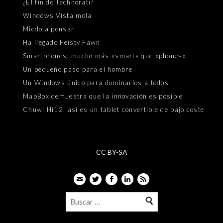
¿El fin de Technorati?
Windows Vista mola
Miedo a pensar
Ha llegado Feisty Fawn
Smartphones: mucho más «smart» que «phones»
Un pequeño paso para el hombre
Un Windows único para dominarlos a todos
MapBox demuestra que la innovación es posible
Chuwi Hi12: así es un tablet convertible de bajo coste
CC BY-SA
Email
Twitter
Facebook
LinkedIn
Feed
Buscar