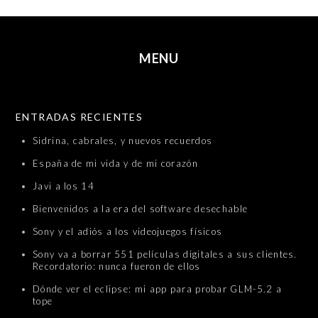
MENU
SKIP TO CONTENT
ENTRADAS RECIENTES
Sidrina, cabrales, y nuevos recuerdos
España de mi vida y de mi corazón
Javi a los 14
Bienvenidos a la era del software desechable
Sony y el adiós a los videojuegos físicos
Sony va a borrar 551 películas digitales a sus clientes.
Recordatorio: nunca fueron de ellos
Dónde ver el eclipse: mi app para probar GLM-5.2 a
tope