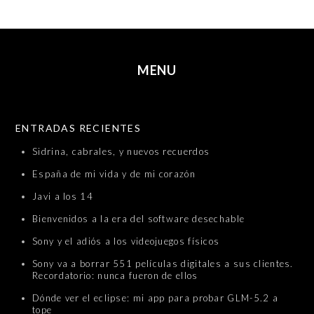
MENU
SKIP TO CONTENT
ENTRADAS RECIENTES
Sidrina, cabrales, y nuevos recuerdos
España de mi vida y de mi corazón
Javi a los 14
Bienvenidos a la era del software desechable
Sony y el adiós a los videojuegos físicos
Sony va a borrar 551 películas digitales a sus clientes.
Recordatorio: nunca fueron de ellos
Dónde ver el eclipse: mi app para probar GLM-5.2 a
tope