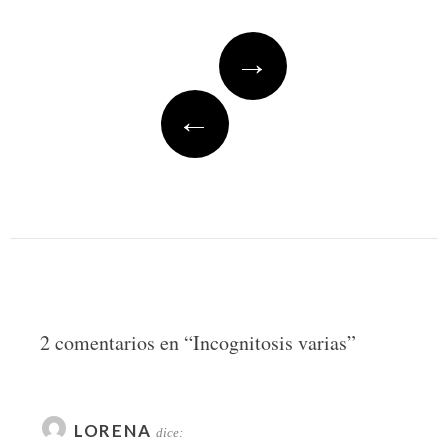
Post
→
navigation
←
2 comentarios en “
Incognitosis varias
”
LORENA
dice: