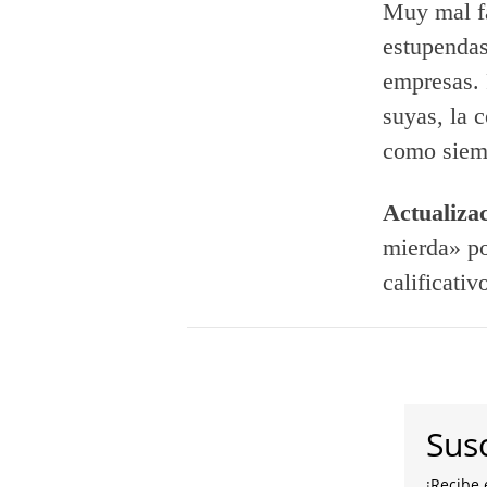
Muy mal fa
estupendas
empresas. 
suyas, la 
como siem
Actualiza
mierda» po
calificativ
Susc
¡Recibe 