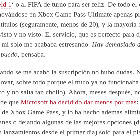
eld 1
‘ o al FIFA de turno para ser feliz. De todo el
enovándose en Xbox Game Pass Ultimate apenas p
títulos (seguramente, menos de 20), y la mayoría 
isto y no visto. El servicio, que es perfecto para 
 a mí solo me acababa estresando.
Hay demasiado a
 puedo
, pensaba.
ando se me acabó la suscripción no hubo dudas. N
novar, sobre todo porque el truco ya no funcionaba
uco y no salía tan chollo). Ahora, meses después, n
 de que
Microsoft ha decidido dar menos por más
:
s de Xbox Game Pass, y lo ha hecho además elim
anes o dejando algunas de las mejores opciones (di
s lanzamientos desde el primer día) solo para el p