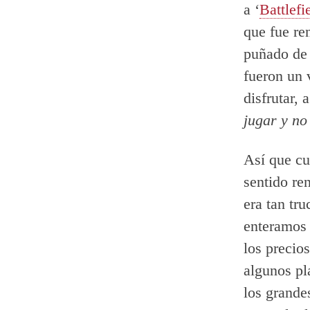
a ‘
Battlefi
que fue r
puñado de 
fueron un v
disfrutar,
jugar y no
Así que cu
sentido re
era tan tr
enteramos
los precio
algunos pl
los grande