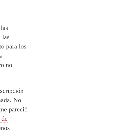
 las
 las
o para los
s
ro no
scripción
nada. No
me pareció
 de
unos