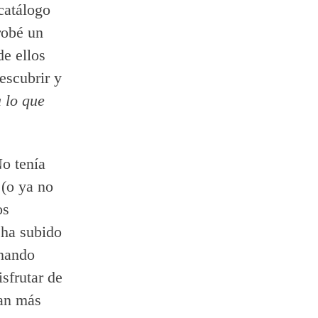
 catálogo
robé un
de ellos
descubrir y
 lo que
o tenía
 (o ya no
os
 ha subido
inando
sfrutar de
lan más