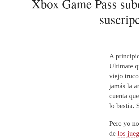
Xbox Game Pass sube 
suscripc
A principi
Ultimate q
viejo truco
jamás la a
cuenta que
lo bestia. 
Pero yo no
de
los jueg