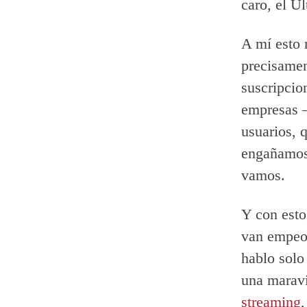
caro, el Ul
A mí esto 
precisamen
suscripcio
empresas —
usuarios, 
engañamos
vamos.
Y con esto
van empeo
hablo sol
una maravi
streaming