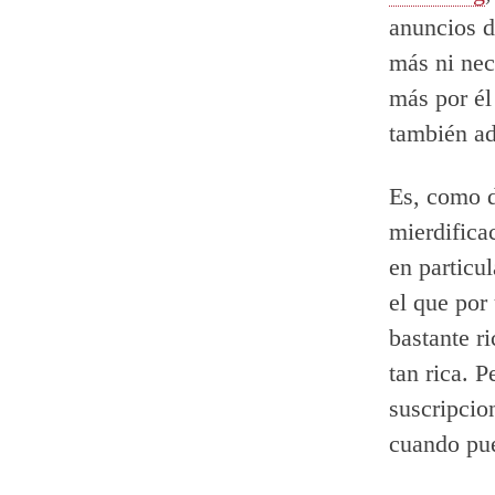
anuncios d
más ni nec
más por él
también ad
Es, como d
mierdifica
en particu
el que por
bastante r
tan rica. 
suscripcio
cuando pue