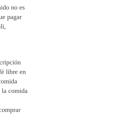
nido no es
ue pagar
li,
cripción
é libre en
 comida
i la comida
 comprar