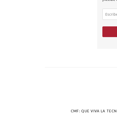
Escribe
tu
correo
electróni
Post
navigation
CMF: QUE VIVA LA TEC