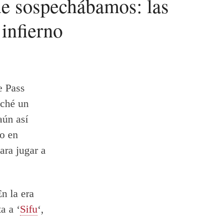
ue sospechábamos: las
 infierno
 Pass
eché un
aún así
do en
ara jugar a
n la era
a a ‘
Sifu
‘,