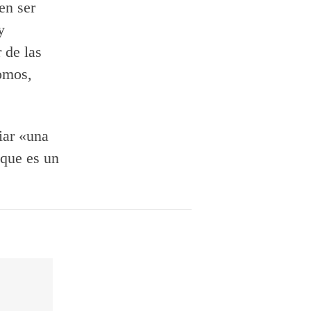
en ser
y
 de las
omos,
biar «una
 que es un