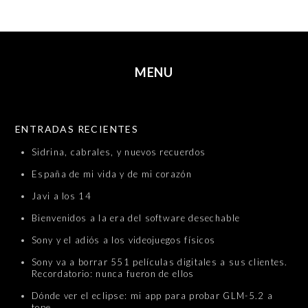
MENU
SKIP TO CONTENT
ENTRADAS RECIENTES
Sidrina, cabrales, y nuevos recuerdos
España de mi vida y de mi corazón
Javi a los 14
Bienvenidos a la era del software desechable
Sony y el adiós a los videojuegos físicos
Sony va a borrar 551 películas digitales a sus clientes.
Recordatorio: nunca fueron de ellos
Dónde ver el eclipse: mi app para probar GLM-5.2 a
tope