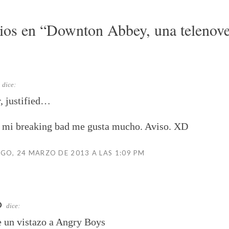
ios en “
Downton Abbey, una telenove
dice:
, justified…
a mi breaking bad me gusta mucho. Aviso. XD
O, 24 MARZO DE 2013 A LAS 1:09 PM
O
dice:
 un vistazo a Angry Boys