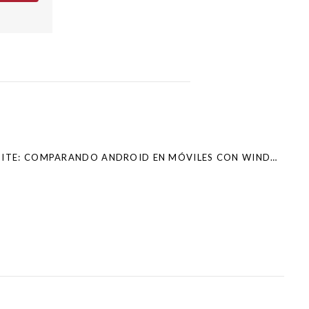
LA HISTORIA SE REPITE: COMPARANDO ANDROID EN MÓVILES CON WINDOWS EN PCS