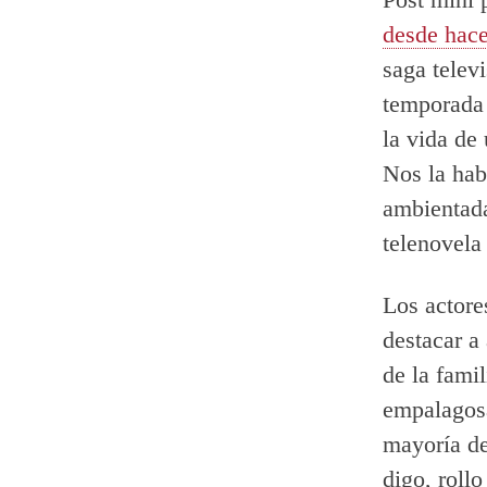
desde hac
saga televi
temporada 
la vida de 
Nos la hab
ambientada
telenovela
Los actore
destacar a
de la fami
empalagosa
mayoría de
digo, roll