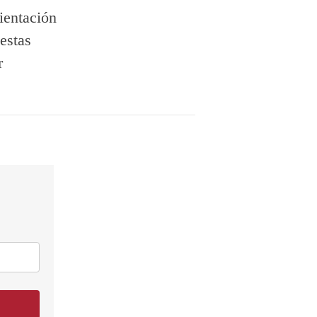
ientación
estas
r