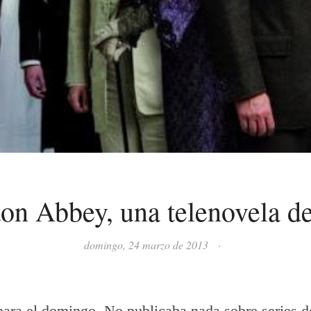
n Abbey, una telenovela d
domingo, 24 marzo de 2013
·
para el domingo. No publicaba nada sobre series 