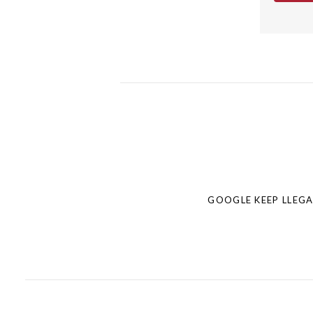
Post
navigation
GOOGLE KEEP LLEG