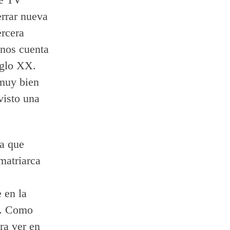
errar nueva
ercera
 nos cuenta
siglo XX.
 muy bien
visto una
ra que
matriarca
 en la
ás. Como
ra ver en