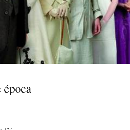
e época
de TV