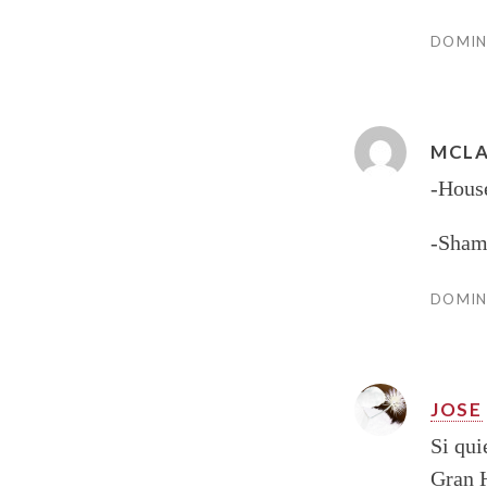
DOMING
MCL
-House
-Sham
DOMING
JOSE
Si qui
Gran H