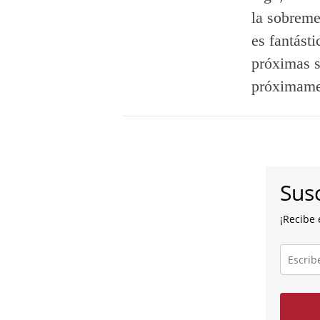
la sobreme
es fantást
próximas s
próximam
Susc
¡Recibe 
Escribe
tu
correo
electróni