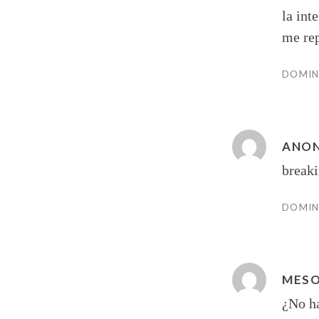
la int
me rep
DOMING
ANON
break
DOMING
MES
¿No ha