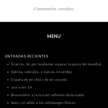
Comentarios cerrados.
MENU
SKIP TO CONTENT
ENTRADAS RECIENTES
Gracias, IA, por ayudarme a ganar la porra del mundial
Sidrina, cabrales, y nuevos recuerdos
España de mi vida y de mi corazón
Javi a los 14
Bienvenidos a la era del software desechable
Sony y el adiós a los videojuegos físicos