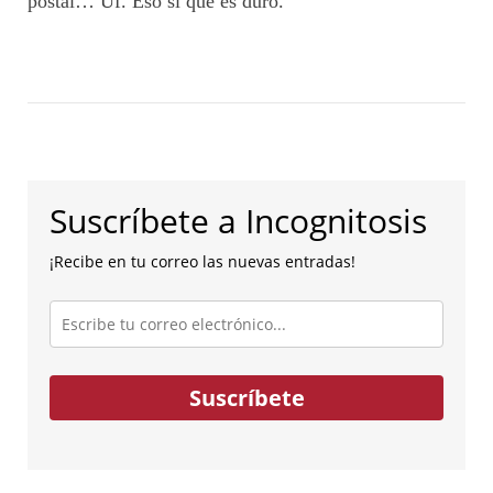
postal… Uf. Eso sí que es duro.
Suscríbete a Incognitosis
¡Recibe en tu correo las nuevas entradas!
Escribe
tu
correo
electrónico...
Suscríbete