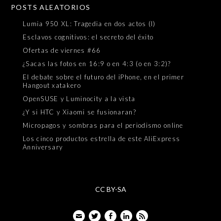
POSTS ALEATORIOS
Lumia 950 XL: Tragedia en dos actos (I)
Esclavos cognitivos: el secreto del éxito
Ofertas de viernes #66
¿Sacas las fotos en 16:9 o en 4:3 (o en 3:2)?
El debate sobre el futuro del iPhone, en el primer
Hangout xatakero
OpenSUSE y Luminocity a la vista
¿Y si HTC y Xiaomi se fusionaran?
Micropagos y sombras para el periodismo online
Los cinco productos estrella de este AliExpress
Anniversary
CC BY-SA
Email
Twitter
Facebook
LinkedIn
Feed