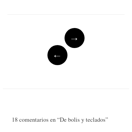
Post
→
navigation
←
18 comentarios en “
De bolis y teclados
”