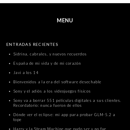
MENU
SKIP TO CONTENT
ENTRADAS RECIENTES
Sidrina, cabrales, y nuevos recuerdos
España de mi vida y de mi corazón
Javi a los 14
Bienvenidos a la era del software desechable
Sony y el adiós a los videojuegos físicos
Sony va a borrar 551 películas digitales a sus clientes.
Recordatorio: nunca fueron de ellos
Dónde ver el eclipse: mi app para probar GLM-5.2 a
tope
Harry y la Steam Machine que pudo ser y no fue