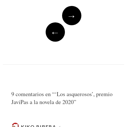
Post
→
navigation
←
9 comentarios en “
‘Los asquerosos’, premio
JaviPas a la novela de 2020
”
KIKO RIBERA