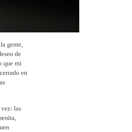
la gente,
deseo de
o que mi
cerrado en
as
 vez: las
penita,
buen