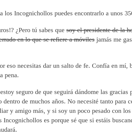
 los Incognichollos puedes encontrarlo a unos 35
ros!? ¿Pero tú sabes que
soy el presidente de la 
errado en lo que se refiere a móviles
jamás me gast
r eso necesitas dar un salto de fe. Confía en mí, 
a pena.
 estoy seguro de que seguirá dándome las gracias 
 dentro de muchos años. No necesité tanto para c
liar y amigo más, y si soy un poco pesado con lo
s Incognichollos es porque sé que si estáis buscan
audará.