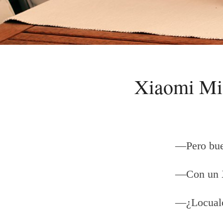
Xiaomi Mi 
—Pero buen
—Con un 
—¿Locual