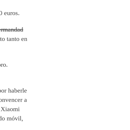
0 euros.
hermandad
o tanto en
bro.
por haberle
onvencer a
s Xiaomi
do móvil,