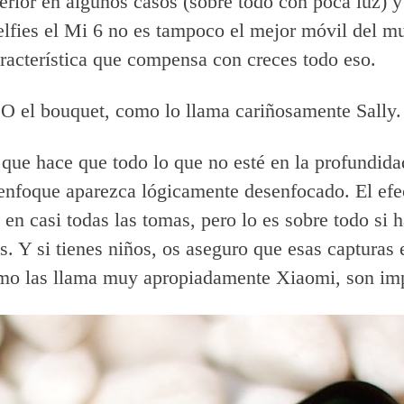
erior en algunos casos (sobre todo con poca luz) y 
elfies el Mi 6 no es tampoco el mejor móvil del m
racterística que compensa con creces todo eso.
 O el bouquet, como lo llama cariñosamente Sally.
 que hace que todo lo que no esté en la profundida
nfoque aparezca lógicamente desenfocado. El efe
en casi todas las tomas, pero lo es sobre todo si h
s. Y si tienes niños, os aseguro que esas capturas
omo las llama muy apropiadamente Xiaomi, son im