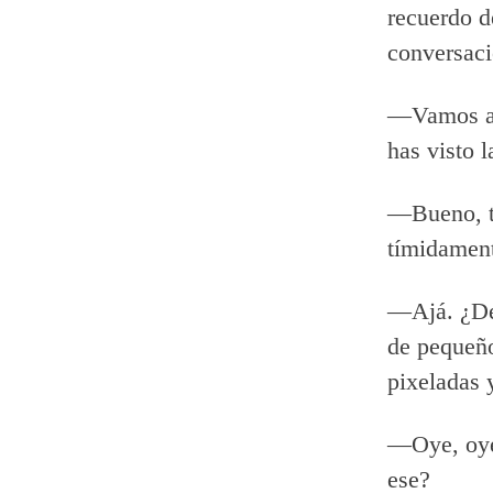
recuerdo d
conversaci
—Vamos a 
has visto 
—Bueno, t
tímidamen
—Ajá. ¿De 
de pequeño
pixeladas 
—Oye, oye,
ese?