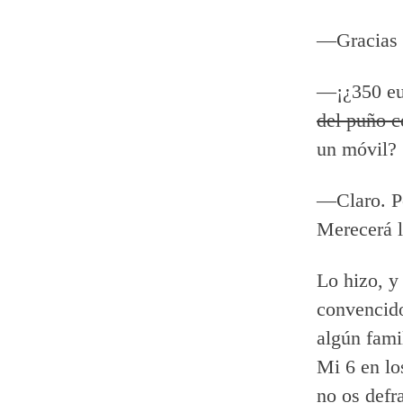
—Gracias a
—¡¿350 eu
del puño c
un móvil?
—Claro. Po
Merecerá l
Lo hizo, y
convencido
algún fami
Mi 6 en lo
no os defr