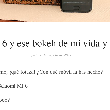
6 y ese bokeh de mi vida y
jueves, 31 agosto de 2017
·
o, ¡qué fotaza! ¿Con qué móvil la has hecho?
Xiaomi Mi 6.
ooo?