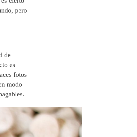
es cierto
undo, pero
d de
cto es
aces fotos
 en modo
pagables.