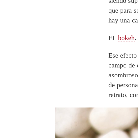
siendo sup
que para s
hay una ca
EL
bokeh
.
Ese efecto
campo de e
asombroso 
de persona
retrato, c