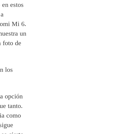
 en estos
 a
aomi Mi 6.
muestra un
 foto de
n los
la opción
ue tanto.
tia como
sigue