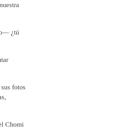
nuestra
no— ¿tú
tar
 sus fotos
as,
 el Chomi