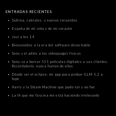
SKIP TO CONTENT
ENTRADAS RECIENTES
Sidrina, cabrales, y nuevos recuerdos
España de mi vida y de mi corazón
Javi a los 14
Bienvenidos a la era del software desechable
Sony y el adiós a los videojuegos físicos
Sony va a borrar 551 películas digitales a sus clientes.
Recordatorio: nunca fueron de ellos
Dónde ver el eclipse: mi app para probar GLM-5.2 a
tope
Harry y la Steam Machine que pudo ser y no fue
La IA que me fascina me está haciendo irrelevante