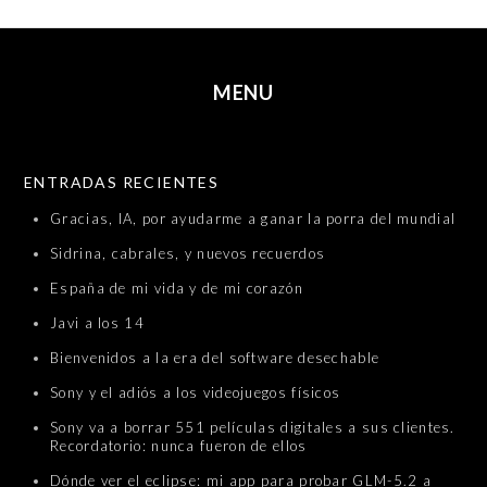
MENU
SKIP TO CONTENT
ENTRADAS RECIENTES
Gracias, IA, por ayudarme a ganar la porra del mundial
Sidrina, cabrales, y nuevos recuerdos
España de mi vida y de mi corazón
Javi a los 14
Bienvenidos a la era del software desechable
Sony y el adiós a los videojuegos físicos
Sony va a borrar 551 películas digitales a sus clientes.
Recordatorio: nunca fueron de ellos
Dónde ver el eclipse: mi app para probar GLM-5.2 a