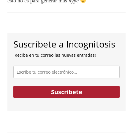
esto no es para generar más
hype
Suscríbete a Incognitosis
¡Recibe en tu correo las nuevas entradas!
Escribe
tu
correo
electrónico...
Suscríbete