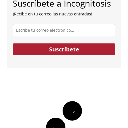
Suscríbete a Incognitosis
¡Recibe en tu correo las nuevas entradas!
Escribe
tu
correo
electrónico...
Suscríbete
Post
→
navigation
←