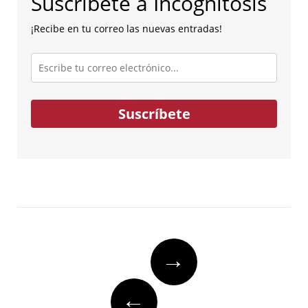
Suscríbete a Incognitosis
¡Recibe en tu correo las nuevas entradas!
Escribe
tu
correo
electrónico...
Suscríbete
Post
→
navigation
←