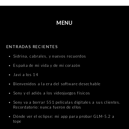
MENU
SKIP TO CONTENT
ENTRADAS RECIENTES
Sidrina, cabrales, y nuevos recuerdos
España de mi vida y de mi corazón
Javi a los 14
Bienvenidos a la era del software desechable
Sony y el adiós a los videojuegos físicos
Sony va a borrar 551 películas digitales a sus clientes.
Recordatorio: nunca fueron de ellos
Dónde ver el eclipse: mi app para probar GLM-5.2 a
tope