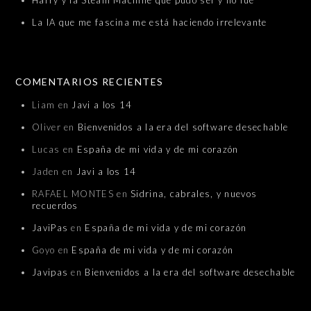
Harry y la Steam Machine que pudo ser y no fue
La IA que me fascina me está haciendo irrelevante
COMENTARIOS RECIENTES
Liam
en
Javi a los 14
Oliver
en
Bienvenidos a la era del software desechable
Lucas
en
España de mi vida y de mi corazón
Jaden
en
Javi a los 14
RAFAEL MONTES
en
Sidrina, cabrales, y nuevos
recuerdos
JaviPas
en
España de mi vida y de mi corazón
Goyo
en
España de mi vida y de mi corazón
Javipas
en
Bienvenidos a la era del software desechable