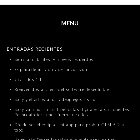
MENU
SKIP TO CONTENT
ENTRADAS RECIENTES
Sidrina, cabrales, y nuevos recuerdos
España de mi vida y de mi corazón
Javi a los 14
Bienvenidos a la era del software desechable
Sony y el adiós a los videojuegos físicos
Sony va a borrar 551 películas digitales a sus clientes.
Recordatorio: nunca fueron de ellos
Dónde ver el eclipse: mi app para probar GLM-5.2 a
tope