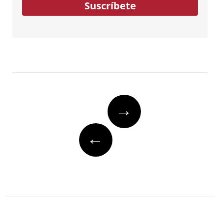
Suscríbete
Post
→
navigation
←