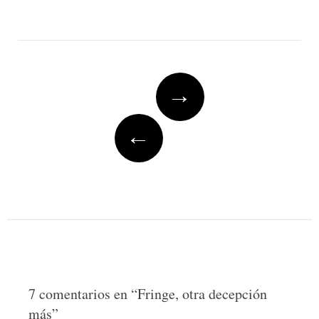
Post
→
navigation
←
7 comentarios en “
Fringe, otra decepción
más
”