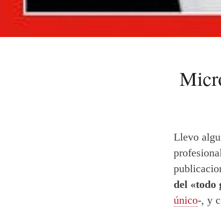
Micr
Llevo algu
profesiona
publicacio
del «todo
único
-, y