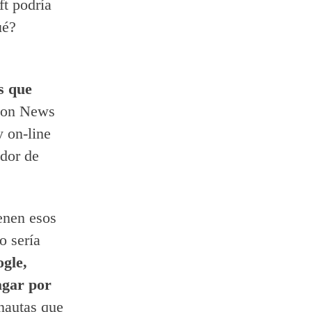
ft podría
ué?
s que
 con News
 on-line
ador de
enen esos
o sería
gle,
agar por
rnautas que