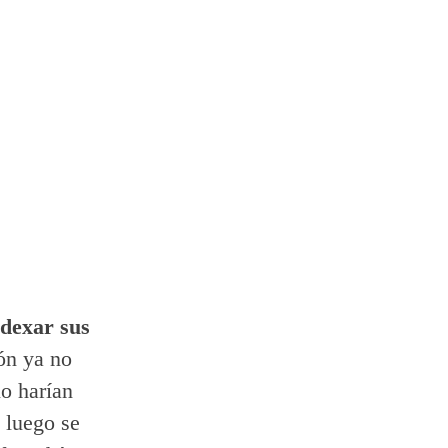
ndexar sus
ón ya no
lo harían
 luego se