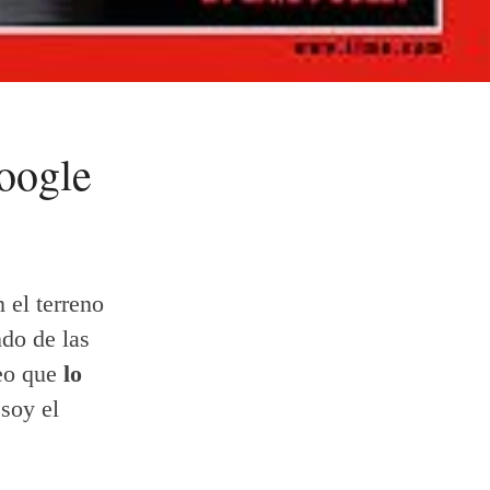
oogle
 el terreno
do de las
reo que
lo
 soy el