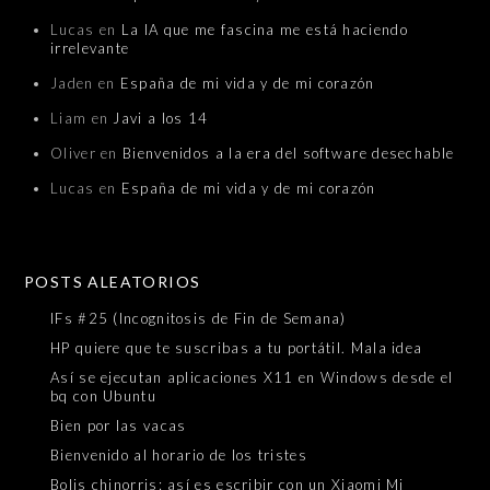
Lucas
en
La IA que me fascina me está haciendo
irrelevante
Jaden
en
España de mi vida y de mi corazón
Liam
en
Javi a los 14
Oliver
en
Bienvenidos a la era del software desechable
Lucas
en
España de mi vida y de mi corazón
POSTS ALEATORIOS
IFs #25 (Incognitosis de Fin de Semana)
HP quiere que te suscribas a tu portátil. Mala idea
Así se ejecutan aplicaciones X11 en Windows desde el
bq con Ubuntu
Bien por las vacas
Bienvenido al horario de los tristes
Bolis chinorris: así es escribir con un Xiaomi Mi