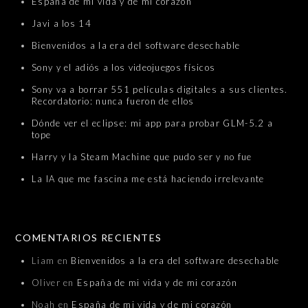
España de mi vida y de mi corazón
Javi a los 14
Bienvenidos a la era del software desechable
Sony y el adiós a los videojuegos físicos
Sony va a borrar 551 películas digitales a sus clientes.
Recordatorio: nunca fueron de ellos
Dónde ver el eclipse: mi app para probar GLM-5.2 a
tope
Harry y la Steam Machine que pudo ser y no fue
La IA que me fascina me está haciendo irrelevante
COMENTARIOS RECIENTES
Liam
en
Bienvenidos a la era del software desechable
Oliver
en
España de mi vida y de mi corazón
Noah
en
España de mi vida y de mi corazón