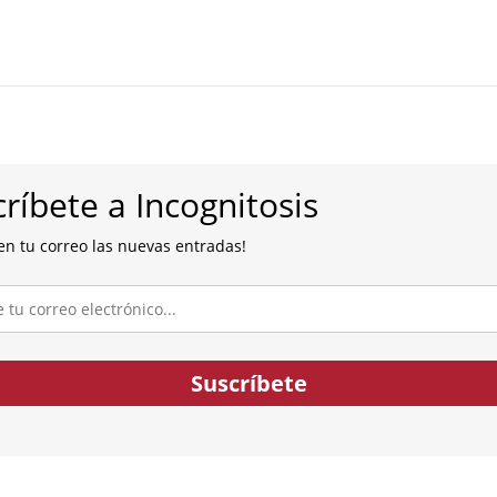
ríbete a Incognitosis
en tu correo las nuevas entradas!
co...
Suscríbete