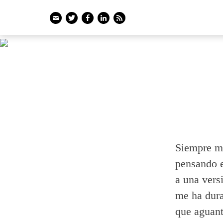
Email
Twitter
Facebook
LinkedIn
Feed
Siempre me
pensando e
a una vers
me ha dura
que aguant