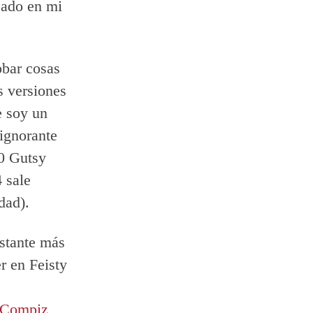
cado en mi
obar cosas
s versiones
e soy un
 ignorante
10 Gutsy
4 sale
dad).
astante más
r en Feisty
Compiz