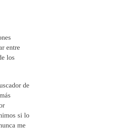
iones
ar entre
de los
buscador de
 más
or
nimos si lo
 nunca me