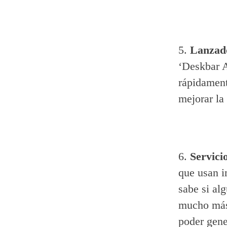
5.
Lanzado
‘Deskbar A
rápidament
mejorar la
6.
Servici
que usan i
sabe si al
mucho más
poder gene