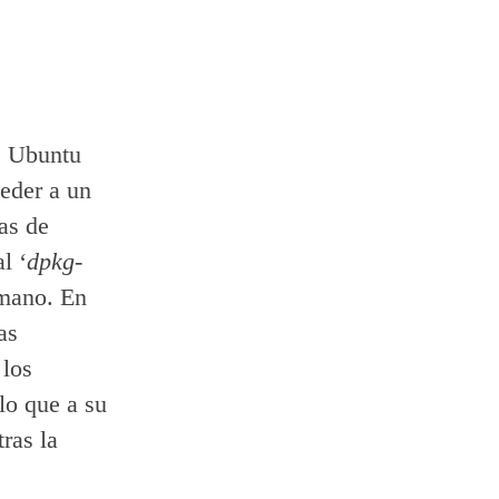
de Ubuntu
ceder a un
as de
l ‘
dpkg-
 mano. En
as
 los
lo que a su
ras la