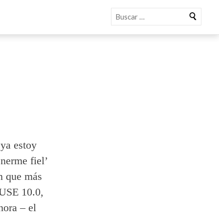
Buscar
 ya estoy
nerme fiel’
ón que más
SUSE 10.0,
hora – el