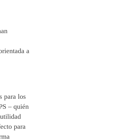
man
orientada a
s para los
PS – quién
utilidad
ecto para
orma