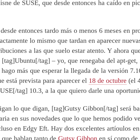
cisne de SUSE, que desde entonces ha caído en pi
 desde entonces tardo más o menos 6 meses en pr
actamente lo mismo que tardan en aparecer nueva
tribuciones a las que suelo estar atento. Y ahora qu
 [tag]Ubuntu[/tag] – yo, que renegaba del apt-get,
 hago más que esperar la llegada de la versión 7.
e está prevista para aparecer el
18 de octubre
(el 
USE[/tag] 10.3, a la que quiero darle una oportuni
igan lo que digan, [tag]Gutsy Gibbon[/tag] será b
aria en sus novedades que lo que hemos podido ve
luso en Edgy Eft. Hay dos excelentes artíoulos en
 que hablan tanto de
Gutsy Gibbon
en sí como de