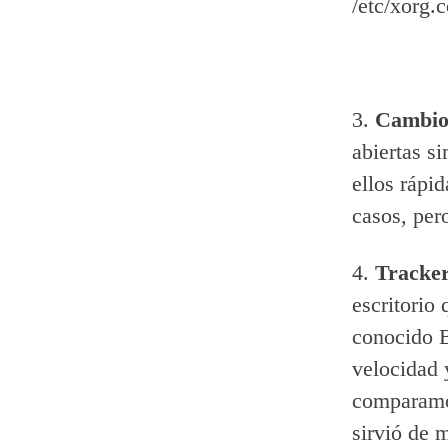
/etc/xorg.
3.
Cambio 
abiertas s
ellos rápi
casos, pe
4.
Tracke
escritorio
conocido B
velocidad 
comparamo
sirvió de 