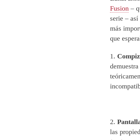
Fusion
– q
serie – as
más import
que espera
1.
Compiz
demuestra 
teóricamen
incompatib
2.
Pantall
las propied