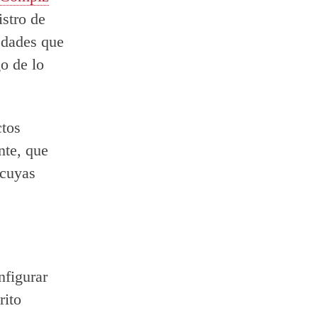
istro de
edades que
o de lo
ctos
nte, que
 cuyas
nfigurar
rito