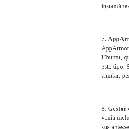
instantáne
7.
AppAr
AppArmor (
Ubuntu, qu
este tipo.
similar, p
8.
Gestor 
venía incl
sus antece