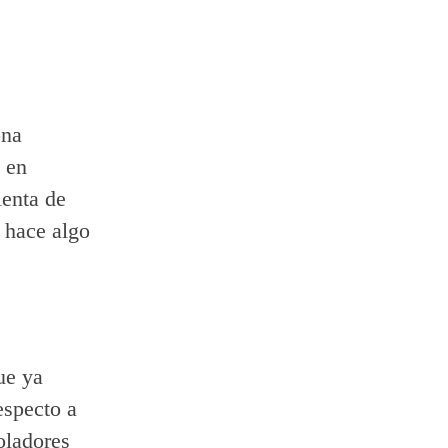
ona
 en
ienta de
, hace algo
ue ya
especto a
oladores