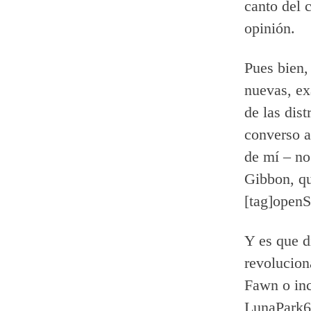
canto del 
opinión.
Pues bien,
nuevas, ex
de las dis
converso a
de mí – no
Gibbon, qu
[tag]openS
Y es que d
revolucion
Fawn o inc
LunaPark6