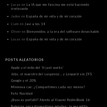
Lucas
en
La IA que me fascina me está haciendo
irrelevante
Jaden
en
España de mi vida y de mi corazón
Liam
en
Javi a los 14
Oliver
en
Bienvenidos a la era del software desechable
Lucas
en
España de mi vida y de mi corazón
POSTS ALEATORIOS
Apple y el mito del ‘It just works’
Jobs, el maestro del suspense… y Leopard sin ZFS
Google y el 20%
Mininova cae. ¿Compartimos cada vez menos?
Feliz Navidad
¿Buscas portátil? Atento al Xiaomi RedmiBook 16
Baterías para dispositivos móviles: la pesadilla