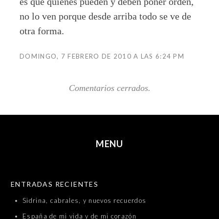
es que quienes pueden y deben poner orden,
no lo ven porque desde arriba todo se ve de
otra forma.
DOMINGO, 7 FEBRERO DE 2010 A LAS 6:24 PM
Comentarios cerrados.
MENU
SKIP TO CONTENT
ENTRADAS RECIENTES
Sidrina, cabrales, y nuevos recuerdos
España de mi vida y de mi corazón