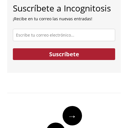
Suscríbete a Incognitosis
¡Recibe en tu correo las nuevas entradas!
Escribe
tu
correo
electrónico...
Suscríbete
Post
→
navigation