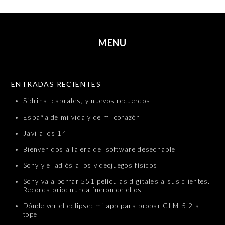
MENU
SKIP TO CONTENT
ENTRADAS RECIENTES
Sidrina, cabrales, y nuevos recuerdos
España de mi vida y de mi corazón
Javi a los 14
Bienvenidos a la era del software desechable
Sony y el adiós a los videojuegos físicos
Sony va a borrar 551 películas digitales a sus clientes.
Recordatorio: nunca fueron de ellos
Dónde ver el eclipse: mi app para probar GLM-5.2 a
tope