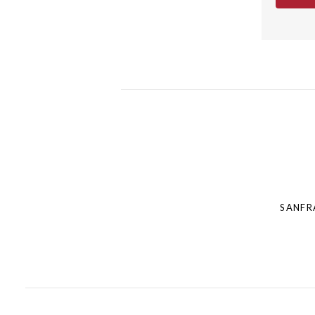
Post
navigation
SANFR