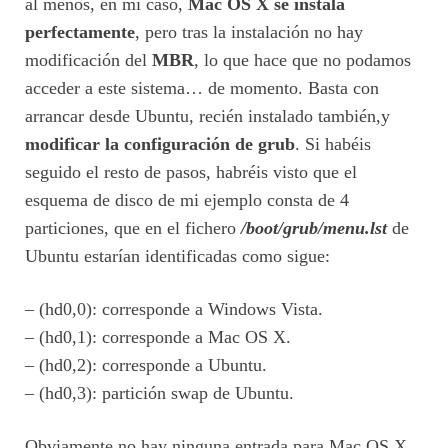
al menos, en mi caso,
Mac OS X se instala
perfectamente
, pero tras la instalación no hay
modificación del
MBR
, lo que hace que no podamos
acceder a este sistema… de momento. Basta con
arrancar desde Ubuntu, recién instalado también,y
modificar la configuración de grub
. Si habéis
seguido el resto de pasos, habréis visto que el
esquema de disco de mi ejemplo consta de 4
particiones, que en el fichero
/boot/grub/menu.lst
de
Ubuntu estarían identificadas como sigue:
– (hd0,0): corresponde a Windows Vista.
– (hd0,1): corresponde a Mac OS X.
– (hd0,2): corresponde a Ubuntu.
– (hd0,3): partición swap de Ubuntu.
Obviamente no hay ninguna entrada para Mac OS X,