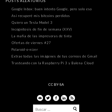
POSTS ALEATORIOS
Google Inbox: buen intento Google, pero solo eso
Así recuperé mis bitcoins perdidos
Quiero un Tesla Model 3
Incognitosis de fin de semana (XXV)
La mafia de las impresoras de tinta
Ofertas de viernes #27
Polaroid-o-nizer
Extrae todas las imágenes de tus correos de Gmail
Trasteando con la Raspberry Pi 3 y Balena Cloud
CC BY-SA
Email
Twitter
Facebook
LinkedIn
Feed
Buscar