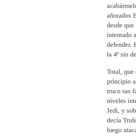
acabármelo
añorados B
desde que 
intentado 
defender. E
la 4ª sin 
Total, que
principio 
truco tan f
niveles in
Jedi, y so
decía Truf
luego atac