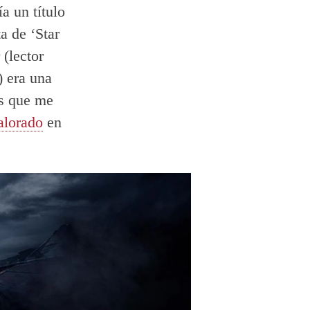
a un título
a de ‘Star
(lector
) era una
rs que me
alorado
en