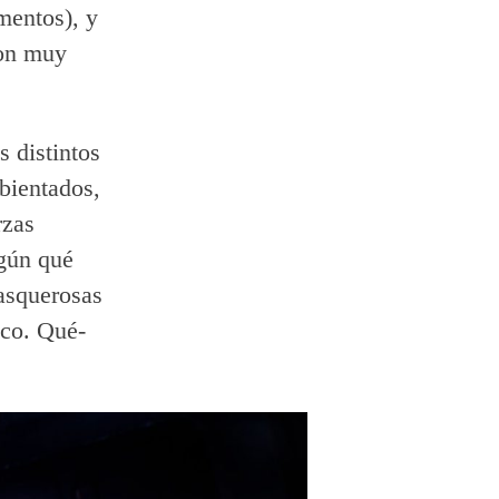
mentos), y
son muy
 distintos
bientados,
rzas
egún qué
asquerosas
sco. Qué-