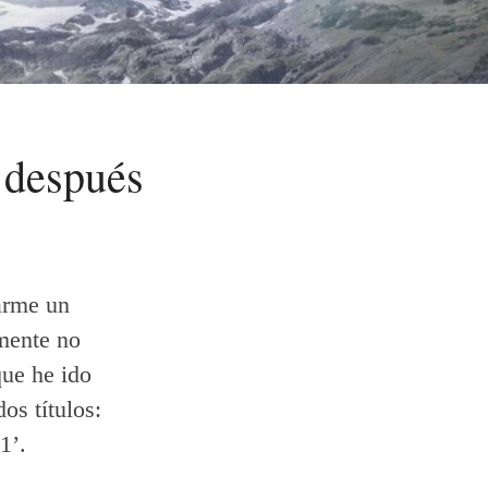
 después
arme un
amente no
que he ido
os títulos:
1’.