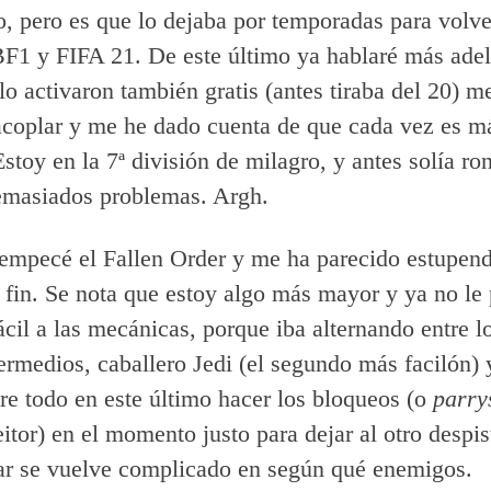
, pero es que lo dejaba por temporadas para volve
F1 y FIFA 21. De este último ya hablaré más adel
lo activaron también gratis (antes tiraba del 20) m
acoplar y me he dado cuenta de que cada vez es má
stoy en la 7ª división de milagro, y antes solía ron
demasiados problemas. Argh.
 empecé el Fallen Order y me ha parecido estupen
a fin. Se nota que estoy algo más mayor y ya no le p
ácil a las mecánicas, porque iba alternando entre l
termedios, caballero Jedi (el segundo más facilón)
bre todo en este último hacer los bloqueos (o
parry
eitor) en el momento justo para dejar al otro despi
ar se vuelve complicado en según qué enemigos.