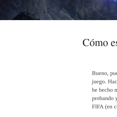
Cómo es
Bueno, pue
juego. Hac
he hecho m
probando y
FIFA (en cu