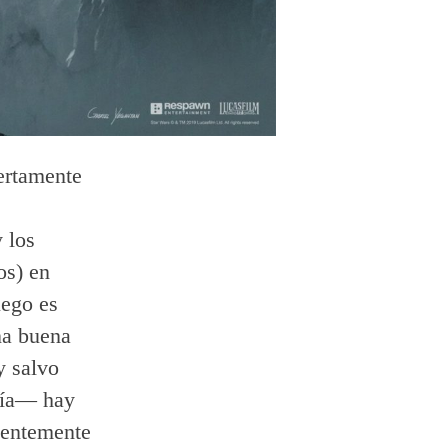
iertamente
 los
os) en
uego es
na buena
y salvo
ría— hay
dentemente