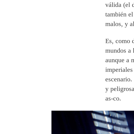
válida (el
también el
malos, y a
Es, como d
mundos a l
aunque a m
imperiales
escenario.
y peligros
as-co.