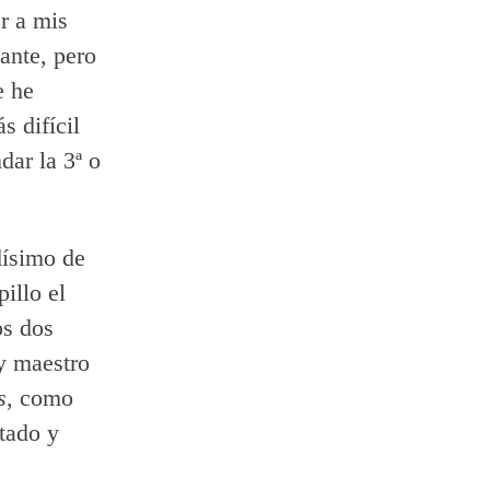
r a mis
ante, pero
e he
s difícil
dar la 3ª o
dísimo de
illo el
os dos
 y maestro
s
, como
stado y