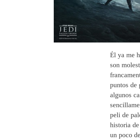
Él ya me h
son molest
francament
puntos de 
algunos ca
sencillame
peli de pa
historia d
un poco de