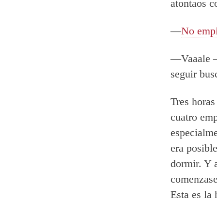
atontaos c
—
No empi
—Vaaale —
seguir bus
Tres horas
cuatro emp
especialme
era posibl
dormir. Y 
comenzasen
Esta es la 