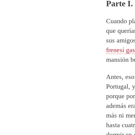
Parte I
Cuando pla
que quería
sus amigos
frenesí ga
mansión b
Antes, eso
Portugal, y
porque por
además era
más ni men
hasta cuat
dormir en 