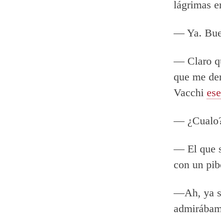
lágrimas e
— Ya. Buen
— Claro qu
que me den
Vacchi
ese
— ¿Cualo
— El que s
con un pib
—Ah, ya sé
admirábamo