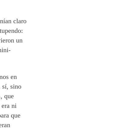
nían claro
stupendo:
ieron un
ini-
inos en
 sí, sino
a, que
 era ni
para que
eran