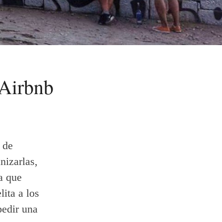
 Airbnb
a de
nizarlas,
a que
lita a los
pedir una