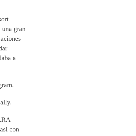
sort
 una gran
caciones
dar
daba a
gram.
ally.
PARA
asi con