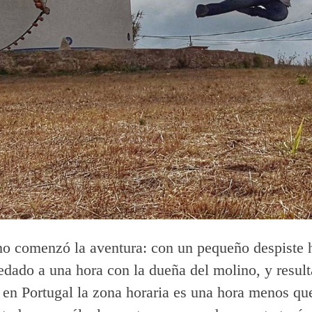
o comenzó la aventura: con un pequeño despiste h
dado a una hora con la dueña del molino, y result
 en Portugal la zona horaria es una hora menos qu