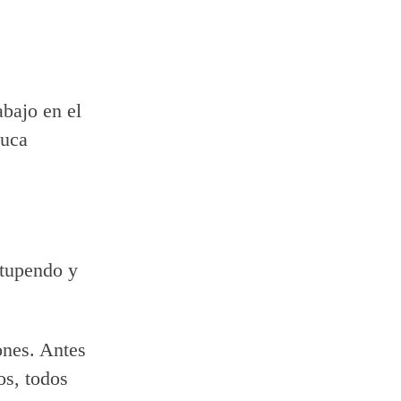
abajo en el
luca
stupendo y
ones. Antes
os, todos