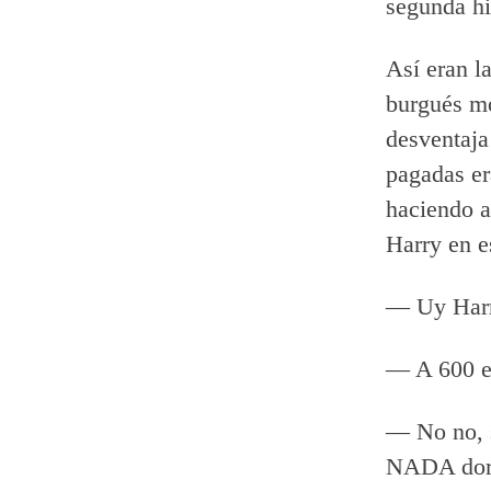
segunda hi
Así eran la
burgués m
desventaja
pagadas er
haciendo a
Harry en e
— Uy Harry
— A 600 eu
— No no, s
NADA dormi