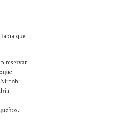
Había que
o reservar
toque
 Airbnb:
dría
equeños.