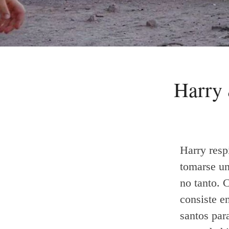
Harry 
Harry respi
tomarse un
no tanto. 
consiste en
santos par