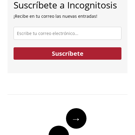
Suscríbete a Incognitosis
¡Recibe en tu correo las nuevas entradas!
Escribe
tu
correo
electrónico...
Suscríbete
Post
→
navigation
←