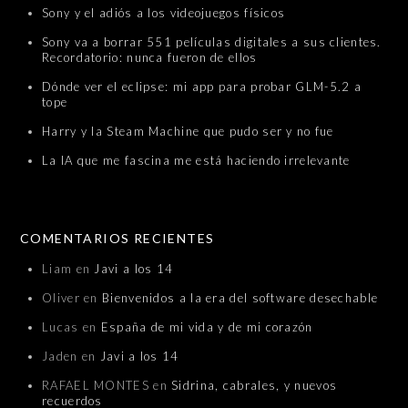
Sony y el adiós a los videojuegos físicos
Sony va a borrar 551 películas digitales a sus clientes.
Recordatorio: nunca fueron de ellos
Dónde ver el eclipse: mi app para probar GLM-5.2 a
tope
Harry y la Steam Machine que pudo ser y no fue
La IA que me fascina me está haciendo irrelevante
COMENTARIOS RECIENTES
Liam
en
Javi a los 14
Oliver
en
Bienvenidos a la era del software desechable
Lucas
en
España de mi vida y de mi corazón
Jaden
en
Javi a los 14
RAFAEL MONTES
en
Sidrina, cabrales, y nuevos
recuerdos