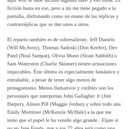
aquí Will se sabe incluso algunas más- y eso mola. Es
ficción hasta en eso, pero a mi me tiene pegado a la
pantalla, disfrutando como un enano de las réplicas y
contrarréplicas que se dan unos a otros.
El reparto también es de sobresaliente. Jeff Daniels
(Will McAvoy), Thomas Sadoski (Don Keefer), Dev
Patel (Neal Sampat), Olivia Munn (Sloan Sabbith) o
Sam Waterston (Charlie Skinner) tienen actuaciones
impecables. Éste último es especialmente fantástico y
entrañable, a pesar de tener algo menos de
protagonismo. Menos llamativos y creíbles son los
personajes que interpretan John Gallagher Jr (Jim
Harper), Alison Pill (Maggie Jordan) y sobre todo una
Emily Mortimer (McKenzie McHale) a la que me
temo que el papel le ha venido algo grande. Fíjate si
no en Jane Fonda, que a sus 77 años está como una