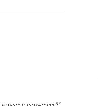
 vencer y convencer?
”