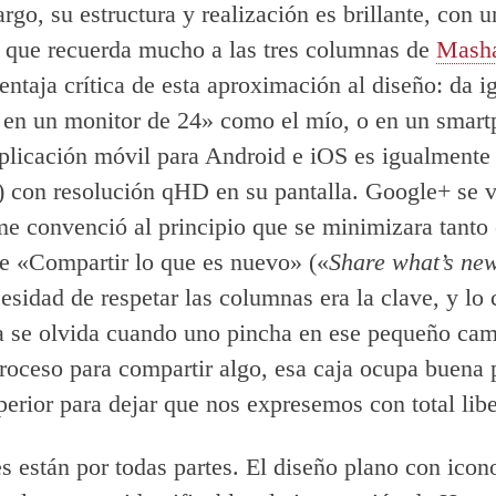
rgo, su estructura y realización es brillante, con
que recuerda mucho a las tres columnas de
Mash
ventaja crítica de esta aproximación al diseño: da i
 en un monitor de 24» como el mío, o en un smart
 aplicación móvil para Android e iOS es igualmente
) con resolución qHD en su pantalla. Google+ se v
e convenció al principio que se minimizara tanto
e «Compartir lo que es nuevo» («
Share what’s n
esidad de respetar las columnas era la clave, y lo 
a se olvida cuando uno pincha en ese pequeño ca
 proceso para compartir algo, esa caja ocupa buena 
erior para dejar que nos expresemos con total libe
es están por todas partes. El diseño plano con icon