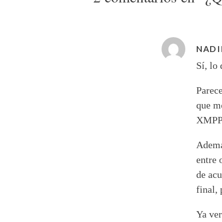
NADI
Sí, lo
Parece
que me
XMPP. 
Además
entre 
de acu
final,
Ya ver