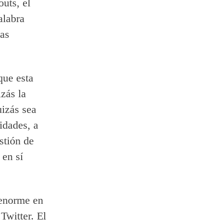
outs, el
alabra
ras
que esta
zás la
uizás sea
idades, a
stión de
 en sí
 enorme en
Twitter. El