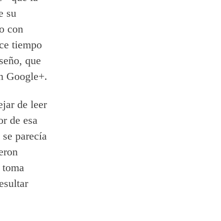
e su
zo con
ace tiempo
iseño, que
on Google+.
jar de leer
or de esa
 se parecía
eron
, toma
esultar