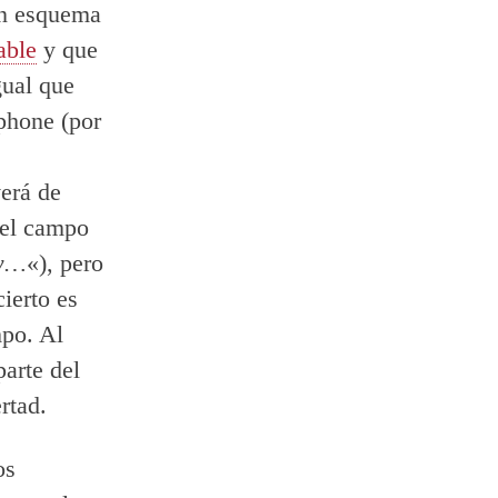
 un esquema
able
y que
gual que
phone (por
erá de
 el campo
ew…
«), pero
cierto es
mpo. Al
parte del
rtad.
os