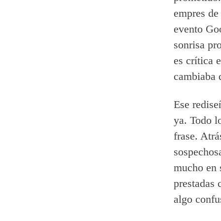
empres de
evento Goo
sonrisa pr
es crítica
cambiaba d
Ese redise
ya. Todo l
frase. Atr
sospechos
mucho en s
prestadas 
algo confu