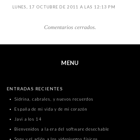
LUNES, 17 OCTUBRE DE 2011 A LAS 12:13 PM
Comentarios cerrados.
MENU
SKIP TO CONTENT
ENTRADAS RECIENTES
Sidrina, cabrales, y nuevos recuerdos
España de mi vida y de mi corazón
Javi a los 14
Bienvenidos a la era del software desechable
Sony y el adiós a los videojuegos físicos