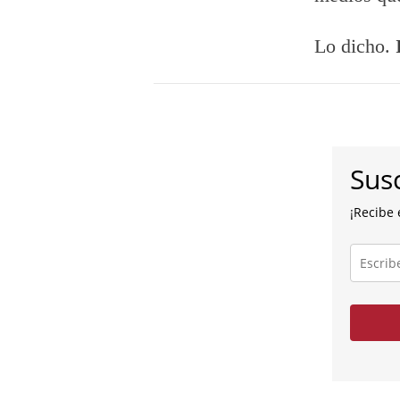
Lo dicho.
Susc
¡Recibe 
Escribe
tu
correo
electróni