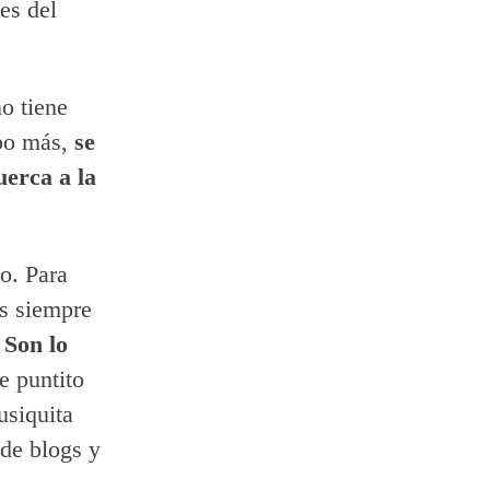
es del
o tiene
po más,
se
uerca a la
o. Para
es siempre
.
Son lo
e puntito
usiquita
 de blogs y