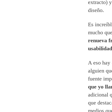
extracto) 
diseño.
Es increíb
mucho que
renueva f
usabilida
A eso hay 
alguien qu
fuente imp
que yo ll
adicional 
que destac
medios que