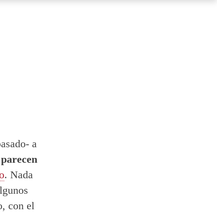
pasado- a
 parecen
o
. Nada
algunos
o, con el