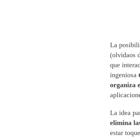
La posibil
(olvidaos 
que intera
ingeniosa
organiza 
aplicacion
La idea pa
elimina la
estar toqu