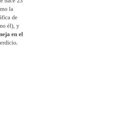
ue hace 23
omo la
áfica de
o él), y
neja en el
erdicio.