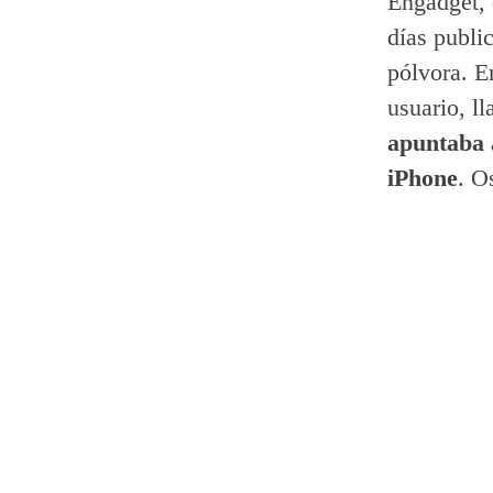
Engadget, 
días publi
pólvora. E
usuario, l
apuntaba a
iPhone
. O