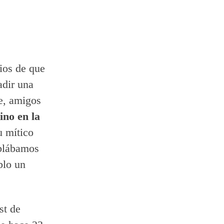
ios de que
adir una
ue, amigos
ino en la
u mítico
ablábamos
blo un
st de