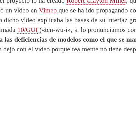
el proyecto lo ha creado
Robert Clayton Miller
, q
có un vídeo en
Vimeo
que se ha ido propagando c
n dicho vídeo explicaba las bases de su interfaz gr
lamada
10/GUI
(«ten-wu-i», si lo pronunciamos com
 las deficiencias de modelos como el que se ma
s dejo con el vídeo porque realmente no tiene desp