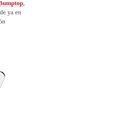
Bumptop
,
sde ya en
ón