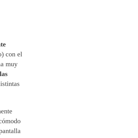
te
) con el
rma muy
las
istintas
mente
ncómodo
pantalla