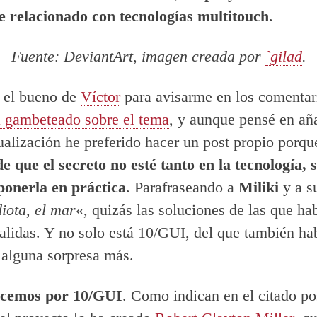
e relacionado con tecnologías multitouch
.
Fuente: DeviantArt, imagen creada por
`gilad
.
 el bueno de
Víctor
para avisarme en los comentar
a gambeteado sobre el tema
, y aunque pensé en añ
ualización he preferido hacer un post propio porq
e que el secreto no esté tanto en la tecnología, s
ponerla en práctica
. Parafraseando a
Miliki
y a s
diota, el mar
«, quizás las soluciones de las que h
salidas. Y no solo está 10/GUI, del que también ha
alguna sorpresa más.
cemos por 10/GUI
. Como indican en el citado po