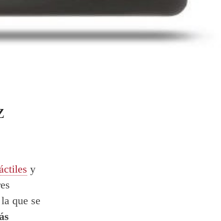
z
áctiles
y
res
 la que se
ás