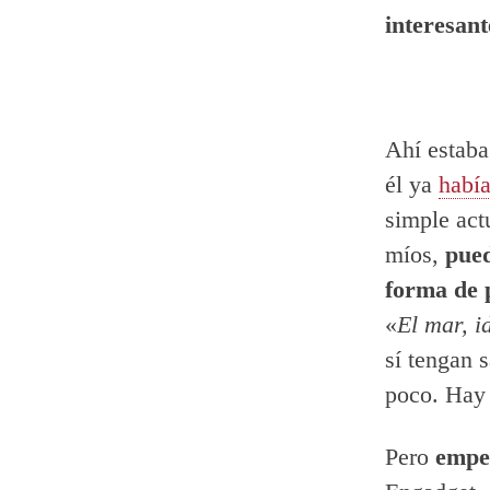
interesant
Ahí estaba
él ya
habí
simple act
míos,
pued
forma de 
«
El mar, i
sí tengan 
poco. Hay 
Pero
empe