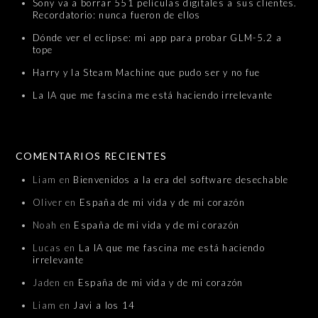
Sony va a borrar 551 películas digitales a sus clientes.
Recordatorio: nunca fueron de ellos
Dónde ver el eclipse: mi app para probar GLM-5.2 a
tope
Harry y la Steam Machine que pudo ser y no fue
La IA que me fascina me está haciendo irrelevante
COMENTARIOS RECIENTES
Liam
en
Bienvenidos a la era del software desechable
Oliver
en
España de mi vida y de mi corazón
Noah
en
España de mi vida y de mi corazón
Lucas
en
La IA que me fascina me está haciendo
irrelevante
Jaden
en
España de mi vida y de mi corazón
Liam
en
Javi a los 14