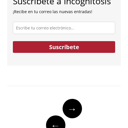
Suscríbete a Incognitosis
¡Recibe en tu correo las nuevas entradas!
Escribe
tu
correo
electrónico...
Suscríbete
Post
→
navigation
←