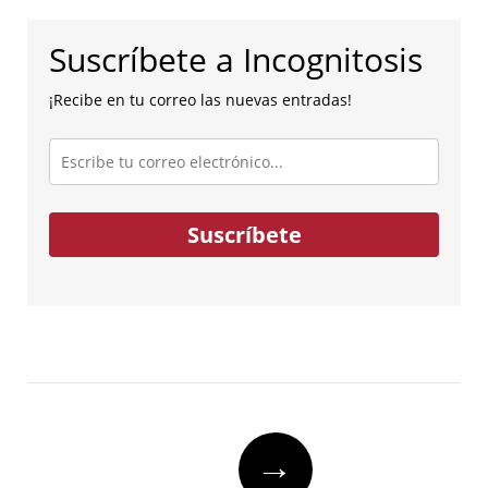
Suscríbete a Incognitosis
¡Recibe en tu correo las nuevas entradas!
Escribe
tu
correo
electrónico...
Suscríbete
Post
→
navigation