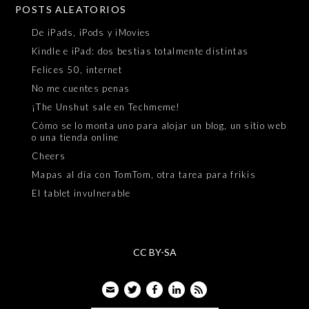
POSTS ALEATORIOS
De iPads, iPods y iMovies
Kindle e iPad: dos bestias totalmente distintas
Felices 50, internet
No me cuentes penas
¡The Unshut sale en Techmeme!
Cómo se lo monta uno para alojar un blog, un sitio web
o una tienda online
Cheers
Mapas al día con TomTom, otra tarea para frikis
El tablet invulnerable
CC BY-SA
Email
Twitter
Facebook
LinkedIn
Feed