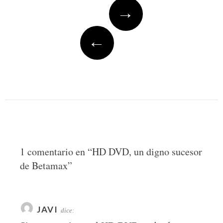
Post
→
navigation
←
1 comentario en “
HD DVD, un digno sucesor
de Betamax
”
JAVI
dice: