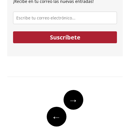
¡Recibe en tu correo las nuevas entradas!
Escribe
tu
correo
electrónico...
Suscríbete
Post
→
navigation
←