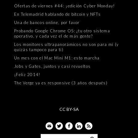
Ofertas de viernes #44: ¡edición Cyber Monday!
En Telemadrid hablando de bitcoin y NFTs
Una de bancos online, por favor
Probando Google Chrome OS: ¿tu otro sistema
operativo, y cada vez el de más gente?
Los monitores ultrapanorámicos no son para mí (y
quizás tampoco para ti)
Un mes con el Mac Mini M1: esto marcha
Jobs y Gates, juntos y casi revueltos
¡Feliz 2014!
The Verge ya es responsive (3 años después)
CC BY-SA
Email
Twitter
Facebook
LinkedIn
Feed
Buscar