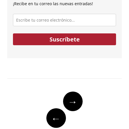
¡Recibe en tu correo las nuevas entradas!
Escribe
tu
correo
electrónico...
Suscríbete
Post
→
navigation
←