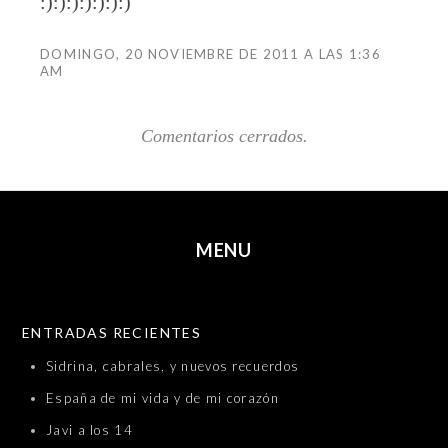
:):):):):):):)
DOMINGO, 20 NOVIEMBRE DE 2011 A LAS 1:36
AM
Comentarios cerrados.
MENU
SKIP TO CONTENT
ENTRADAS RECIENTES
Sidrina, cabrales, y nuevos recuerdos
España de mi vida y de mi corazón
Javi a los 14